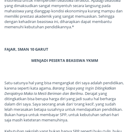
indonesia untuk memperoleh beasiswa tersebut. Apalagi beasiswa
yang dimaksudkan sangat menyentuh secara langsung pada
mahasiswa yang dianggap kondisi ekonominya kurang mampu dan
memiliki prestasi akademik yang sangat memuaskan. Sehingga
dengan kehadiran beasiswa ini, diharapkan dapat membantu
memenuhi kebutuhan pendidikannya.*
FAJAR, SMAN 10 GARUT
MENJADI PESERTA BEASISWA YKMM
Satu-satunya hal yang bisa mengangkat diri saya adalah pendidikan,
karena seperti kata agama,
Barang Siapa yang Ingin Ditingkatkan
Derajatnya Maka Ia Mesti Beriman dan Berilmu
. Derajat yang
ditingkatkan bisa berupa harga diri yang jadi suatu hal berharga
dalam diri saya. Saya seorang anak dari ‘orang kecil’, yang sudah
lelah merasakan betapa susahnya untuk mendapatkan pendidikan.
Bukan hanya untuk membayar SPP, untuk kebutuhan sehari-hari
saja masih keteteran memenuhinya.
Kebutuhan sekolah yang bukan hanya SPP seperti buku tulis, buku