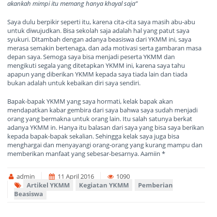
akankah mimpi itu
memang
hanya khayal saja”
Saya dulu berpikir seperti itu, karena cita-cita saya masih abu
-
abu
untuk diwujudkan
.
Bisa sekolah saja adalah hal yang patut saya
syukuri. DItambah dengan
adanya beasiswa dari
YKMM ini
,
saya
merasa semakin bertenaga
,
d
an ada m
otiv
asi
serta
gambaran masa
depan saya.
S
emoga saya bisa menjadi peserta YKMM dan
mengikuti segala yang ditetapkan YKMM ini, karena saya tahu
apapun yang diberikan YKMM kepada saya tiada lain dan tiada
bukan adalah untuk kebaikan diri saya sendiri.
Bapak-bapak YKMM yang saya hormati, kelak bapak akan
mendapatkan kabar gembira dari saya bahwa saya sudah menjadi
orang yang bermakna untuk orang lain.
I
tu salah satunya berkat
adanya YKMM in.
H
anya itu balasan dari saya yang bisa saya berikan
kepada bapak
-
bapak sekalian.
S
ehingga kelak saya juga bisa
menghargai dan menyayangi orang-orang yang kurang mampu dan
memberikan manfaat yang sebesar-besarnya. Aamiin
*
admin
11 April 2016
1090
Artikel YKMM
Kegiatan YKMM
Pemberian
Beasiswa