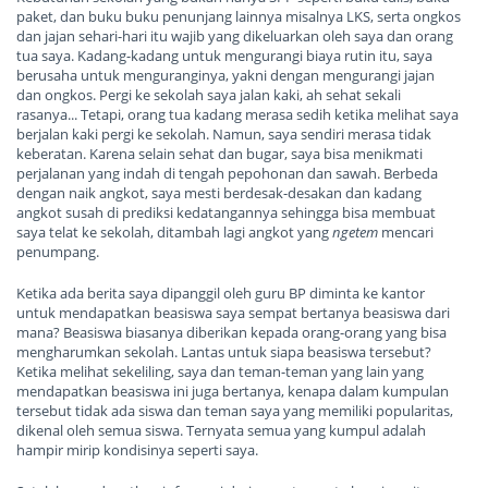
paket, dan buku buku penunjang lainnya misalnya LKS, serta ongkos
dan jajan sehari-hari itu wajib yang dikeluarkan oleh saya dan orang
tua saya. Kadang-kadang untuk mengurangi biaya rutin itu, saya
berusaha untuk menguranginya, yakni dengan mengurangi jajan
dan ongkos. Pergi ke sekolah saya jalan kaki, ah sehat sekali
rasanya... Tetapi, orang tua kadang merasa sedih ketika melihat saya
berjalan kaki pergi ke sekolah. Namun, saya sendiri merasa tidak
keberatan. Karena selain sehat dan bugar, saya bisa menikmati
perjalanan yang indah di tengah pepohonan dan sawah. Berbeda
dengan naik angkot, saya mesti berdesak-desakan dan kadang
angkot susah di prediksi kedatangannya sehingga bisa membuat
saya telat ke sekolah, ditambah lagi angkot yang
ngetem
mencari
penumpang.
Ketika ada berita saya dipanggil oleh guru BP diminta ke kantor
untuk mendapatkan beasiswa saya sempat bertanya beasiswa dari
mana? Beasiswa biasanya diberikan kepada orang-orang yang bisa
mengharumkan sekolah. Lantas untuk siapa beasiswa tersebut?
Ketika melihat sekeliling, saya dan teman-teman yang lain yang
mendapatkan beasiswa ini juga bertanya, kenapa dalam kumpulan
tersebut tidak ada siswa dan teman saya yang memiliki popularitas,
dikenal oleh semua siswa. Ternyata semua yang kumpul adalah
hampir mirip kondisinya seperti saya.