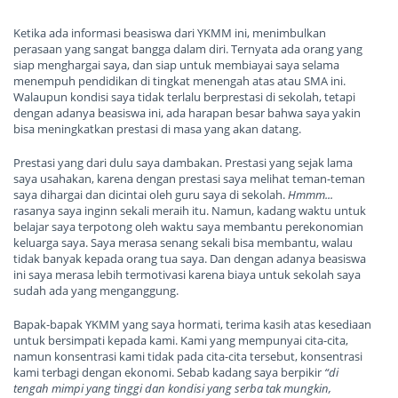
Ketika ada informasi beasiswa dari YKMM ini
,
menimbulkan
perasaan yang sangat bangga dalam diri
. T
ernyata ada orang yang
siap menghargai saya
,
dan siap untuk membiayai saya selama
menempuh pendidikan di tingkat menengah atas atau SMA
ini.
W
alaupun kondisi saya tidak terlalu berprestasi di
sekolah
, tetapi
dengan adanya beasiswa ini
,
ada harapan besar
bahwa
saya
yakin
bisa meningkatkan prestasi di
masa yang akan datang.
Prestasi yang dari dulu saya dambakan.
P
restasi yang sejak lama
saya usahakan, karena dengan prestasi saya melihat teman-teman
saya dihargai dan dicintai oleh guru saya di
sekolah
.
H
mmm
...
rasanya saya
ingin
n sekali meraih itu.
N
amun
,
kadang waktu untuk
belajar saya terpotong oleh waktu saya membantu perekonomian
keluarga saya. Saya merasa senang sekali bisa membantu
,
walau
tidak banyak kepada orang tua saya. Dan dengan adanya beasiswa
ini saya merasa lebih termoti
v
asi karena biaya untuk sekolah saya
sudah ada yang menganggung
.
Bapak-bapak YKMM yang saya hormati, terima
kasih atas kesediaan
untuk bersimpati kepada kami
.
Kami yang mempunyai cita-cita
,
namun konsentrasi kami tidak pada cita-cita tersebut,
konsentrasi
kami terbagi dengan ekonomi. Sebab kadang saya berpikir
“di
tengah mimpi yang tinggi dan kondisi yang serba tak mungkin
,