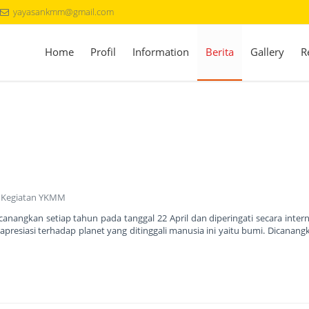
yayasankmm@gmail.com
Home
Profil
Information
Berita
Gallery
R
|
Kegiatan YKMM
nangkan setiap tahun pada tanggal 22 April dan diperingati secara intern
resiasi terhadap planet yang ditinggali manusia ini yaitu bumi. Dicanang