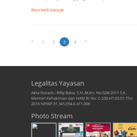
Baca lebih banyak
<
>
1
2
3
4
Legalitas Yayasan
Akta Notaris : Rifqi Baisa, S.H.,M.Kn. No:028/2011 S.K.
Menteri Kehakiman dan HAM RI No: C-250.HT.03.01-Thn
2016 NPWP:31.345.054.6-411.000
Photo Stream