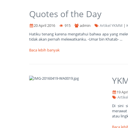
Quotes of the Day
20 April 2016
915
admin
Artikel YKMM
|
Hatiku tenang karena mengetahui bahwa apa yang melew
tidak akan pernah melewatkanku. -Umar bin Khatab- ...
Baca lebih banyak
YKM
19 Apr
Artik
Di sini 
merawat 
atau ling
Baca leb