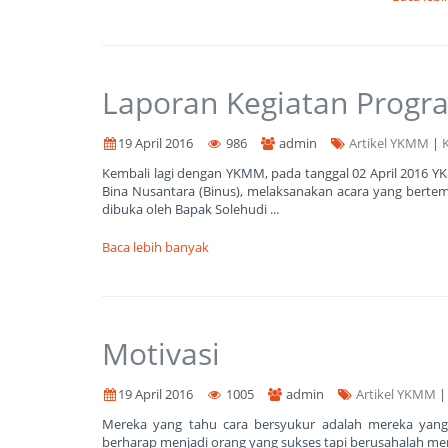
Laporan Kegiatan Prog
19 April 2016
986
admin
Artikel YKMM
|
Kembali lagi dengan YKMM, pada tanggal 02 April 2016 
Bina Nusantara (Binus), melaksanakan acara yang berte
dibuka oleh Bapak Solehudi ...
Baca lebih banyak
Motivasi
19 April 2016
1005
admin
Artikel YKMM
Mereka yang tahu cara bersyukur adalah mereka yang 
berharap menjadi orang yang sukses tapi berusahalah menjad