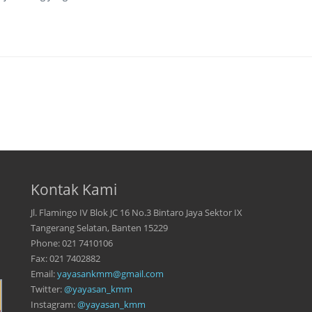
Kontak Kami
Jl. Flamingo IV Blok JC 16 No.3 Bintaro Jaya Sektor IX
Tangerang Selatan, Banten 15229
Phone: 021 7410106
Fax: 021 7402882
Email:
yayasankmm@gmail.com
Twitter:
@yayasan_kmm
Instagram:
@yayasan_kmm