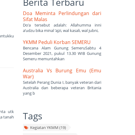
Berita Terbaru
Doa Meminta Perlindungan dari
Sifat Malas
Do’a tersebut adalah: Allahumma inni
a’udzu bika minal ‘ajzi, wal kasali, wal jubni,
 untukku
YKMM Peduli Korban SEMERU
Bencana Alam Gunung SemeruSabtu 4
Desember 2021, pukul 13.30 WIB Gunung
Semeru memuntahkan
Australia Vs Burung Emu (Emu
War)
Setelah Perang Dunia I, banyak veteran dari
Australia dan beberapa veteran Britania
yang b
nta utk
Tags
ga tanah
Kegiatan YKMM (19)