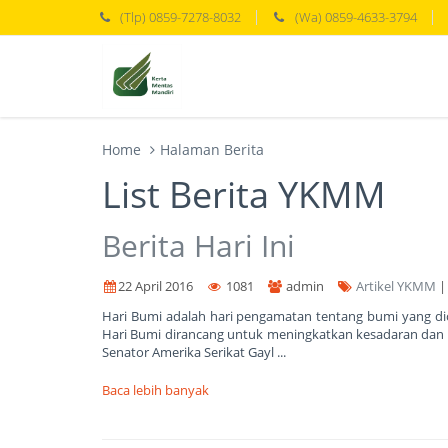
(Tlp) 0859-7278-8032
(Wa) 0859-4633-3794
Home
Halaman Berita
List Berita YKMM
Berita Hari Ini
22 April 2016
1081
admin
Artikel YKMM
Hari Bumi adalah hari pengamatan tentang bumi yang dica
Hari Bumi dirancang untuk meningkatkan kesadaran dan ap
Senator Amerika Serikat Gayl ...
Baca lebih banyak