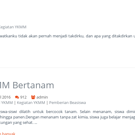
Kegiatan YKMM
atkanku tidak akan pernah menjadi takdirku, dan apa yang ditakdirkan
M Bertanam
il 2016
912
admin
el YKMM
|
Kegiatan YKMM
|
Pemberian Beasiswa
siswa-siswi dilatih untuk bercocok tanam. Selain menanam, siswa dimi
hingga panen.Dengan menanam tanpa zat kimia, siswa juga belajar menja
kungan yang sehat. ...
ih banyak