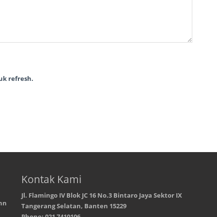
k refresh.
Kontak Kami
Jl. Flamingo IV Blok JC 16 No.3 Bintaro Jaya Sektor IX
hn
Tangerang Selatan, Banten 15229
Phone: 021 7410106