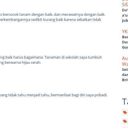
Si
Do
as bercocok tanam dengan baik, dan merawatnya dengan baik.
a’u
 Perkembangannya sedikit kurang baik karena sebaikan tidak
jub
YK
Be
De
Gu
ang baik harus bagaimana. Tanaman di sekolah saya tumbuh
Au
g berwarna hijau cerah.
Wa
Set
da
Bri
 tidak tahu menjadi tahu, bermanfaat bagi diri saya pribadi.
T