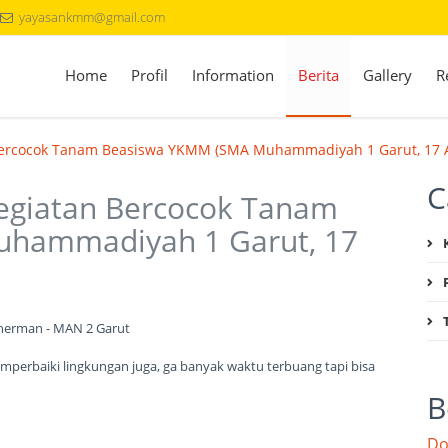
yayasankmm@gmail.com
Home
Profil
Information
Berita
Gallery
R
Bercocok Tanam Beasiswa YKMM (SMA Muhammadiyah 1 Garut, 17 A
C
egiatan Bercocok Tanam
hammadiyah 1 Garut, 17
rherman - MAN 2 Garut
erbaiki lingkungan juga, ga banyak waktu terbuang tapi bisa
B
Do