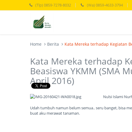
(Tlp) 0859-7278-8032
(Wa) 0859-4633-3794
Home
Berita
Kata Mereka terhadap Kegiatan 
Kata Mereka terhadap K
Beasiswa YKMM (SMA Mu
April 2016)
Nulsi Islami Nu
Udah tumbuh namun belum semua.. seru banget, bisa memp
buat aku merawat tanaman.