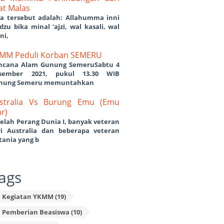
fat Malas
’a tersebut adalah: Allahumma inni
dzu bika minal ‘ajzi, wal kasali, wal
ni,
MM Peduli Korban SEMERU
ncana Alam Gunung SemeruSabtu 4
sember 2021, pukul 13.30 WIB
nung Semeru memuntahkan
stralia Vs Burung Emu (Emu
r)
elah Perang Dunia I, banyak veteran
ri Australia dan beberapa veteran
tania yang b
ags
Kegiatan YKMM (19)
Pemberian Beasiswa (10)